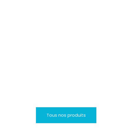
Produit
Pièces de rechange
Pièces de remplacement pour les
machines Weco, Beyer et David Brown...
Tous nos produits